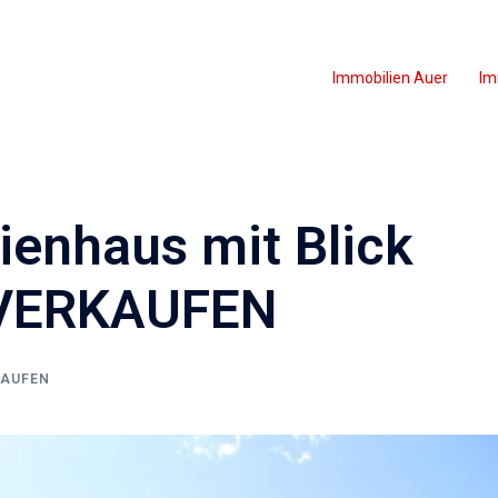
Immobilien Auer
Im
lienhaus mit Blick
U VERKAUFEN
KAUFEN