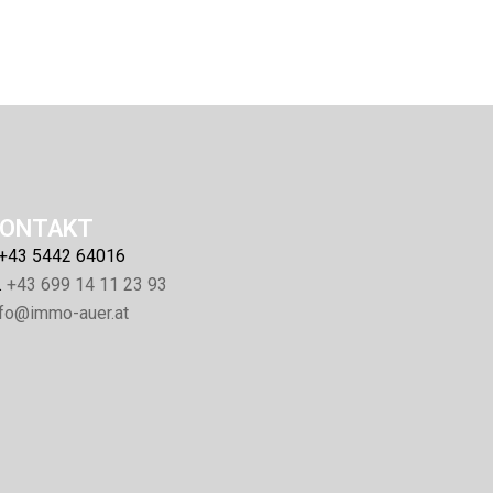
KONTAKT
. +43 5442 64016
.
+43 699 14 11 23 93
nfo@immo-auer.at