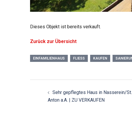
Dieses Objekt ist bereits verkauft.
Zurück zur Übersicht
EINFAMILIENHAUS
FLIESS
KAUFEN
SANIERU
Beitragsnavigatio
Sehr gepflegtes Haus in Nasserein/St.
Anton a.A. | ZU VERKAUFEN